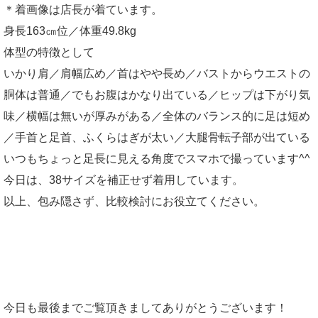
＊着画像は店長が着ています。
身長163㎝位／体重49.8kg
体型の特徴として
いかり肩／肩幅広め／首はやや長め／バストからウエストの
胴体は普通／でもお腹はかなり出ている／ヒップは下がり気
味／横幅は無いが厚みがある／全体のバランス的に足は短め
／手首と足首、ふくらはぎが太い／大腿骨転子部が出ている
いつもちょっと足長に見える角度でスマホで撮っています^^
今日は、38サイズを補正せず着用しています。
以上、包み隠さず、比較検討にお役立てください。
今日も最後までご覧頂きましてありがとうございます！