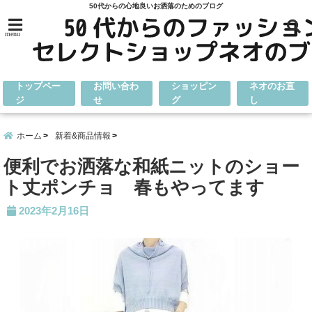
50代からの心地良いお洒落のためのブログ
menu
トップペー
お問い合わ
ショッピン
ネオのお直
ジ
せ
グ
し
ホーム
新着&商品情報
便利でお洒落な和紙ニットのショー
ト丈ポンチョ 春もやってます
2023年2月16日