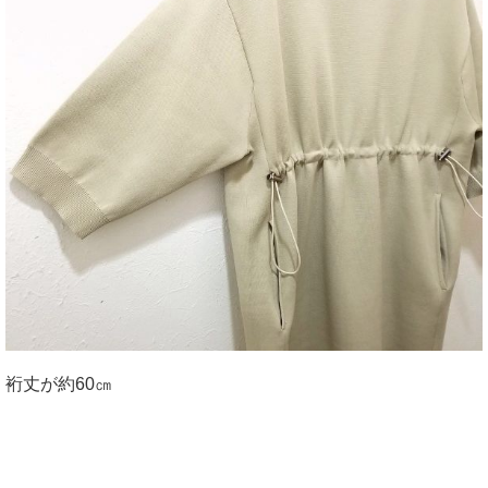
裄丈が約60㎝