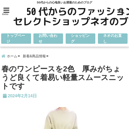
50代からの心地良いお洒落のためのブログ
menu
トップペー
お問い合わ
ショッピン
ネオのお直
ジ
せ
グ
し
ホーム
新着&商品情報
春のワンピースを2色 厚みがちょ
うど良くて着易い軽量スムースニッ
トです
2024年2月14日