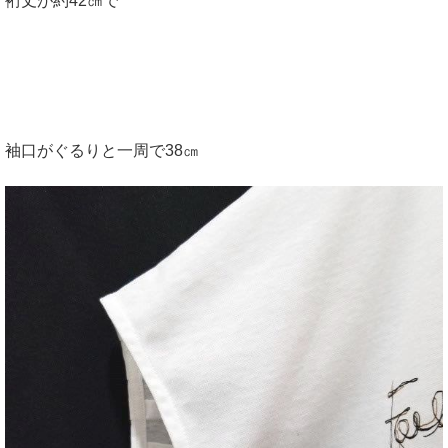
裄丈が約42㎝で
袖口がぐるりと一周で38㎝