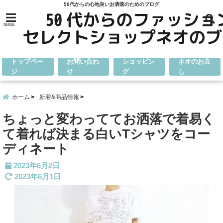
50代からの心地良いお洒落のためのブログ
menu
トップペー
お問い合わ
ショッピン
ネオのお直
ジ
せ
グ
し
ホーム
新着&商品情報
ちょっと変わっててお洒落で着易く
て着れば決まる白いTシャツをコー
ディネート
2023年6月2日
2023年6月1日