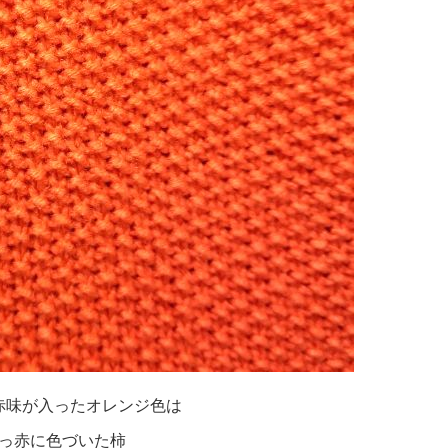
赤味が入ったオレンジ色は
っ赤に色づいた柿