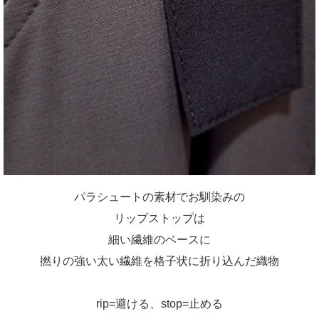
パラシュートの素材でお馴染みの
リップストップは
細い繊維のベースに
撚りの強い太い繊維を格子状に折り込んだ織物
rip=避ける、stop=止める