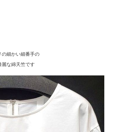
メの細かい細番手の
綺麗な綿天竺です