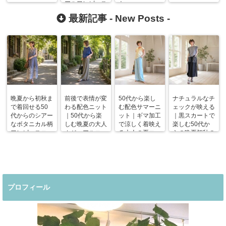
アルワンピース
ト
最新記事 -
New Posts
-
晩夏から初秋ま
前後で表情が変
50代から楽し
ナチュラルなチ
で着回せる50
わる配色ニット
む配色サマーニ
ェックが映える
代からのシアー
｜50代から楽
ット｜ギマ加工
｜黒スカートで
なボタニカル柄
しむ晩夏の大人
で涼しく着映え
楽しむ50代か
ワンピースコー
カジュアルコー
る大人の夏コー
らの晩夏初秋の
デ
デ
デ
着回しコーデ
プロフィール