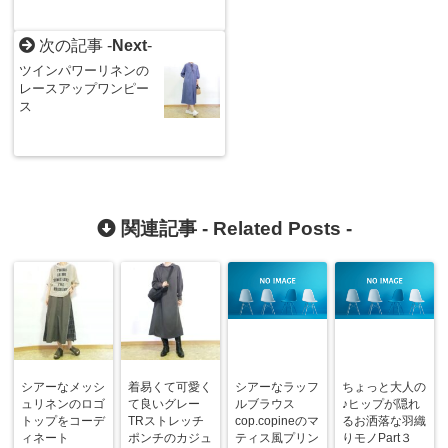
次の記事 -
Next
-
ツインパワーリネンの
レースアップワンピー
ス
関連記事 -
Related Posts
-
シアーなメッシ
着易くて可愛く
シアーなラッフ
ちょっと大人の
ュリネンのロゴ
て良いグレー
ルブラウス
♪ヒップが隠れ
トップをコーデ
TRストレッチ
cop.copineのマ
るお洒落な羽織
ィネート
ポンチのカジュ
ティス風プリン
りモノPart３