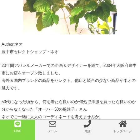
Author:ネオ
豊中市セレクトショップ・ネオ
20年間アパレルメーカーでの企画＆デザイナーを経て、2004年大阪府豊中
市にお店をオープン致しました。
海外＆国内ブランドの商品をセレクト、他店と競合の少ない商品がネオの
魅力です。
50代になった頃から、何を着たら良いのか何処で洋服を買ったら良いのか
分からなくなった「オーバー50の服迷子」さん
ネオでご一緒に大人のコーディネートを考えませんか。
大人のお洒落は着心地の良さから☆
LINE
メール
電話
トップページ
市場に出た一枚の商品は