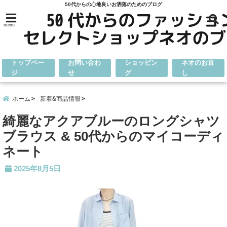
50代からの心地良いお洒落のためのブログ
menu
トップペー
お問い合わ
ショッピン
ネオのお直
ジ
せ
グ
し
ホーム
新着&商品情報
綺麗なアクアブルーのロングシャツ
ブラウス & 50代からのマイコーディ
ネート
2025年8月5日