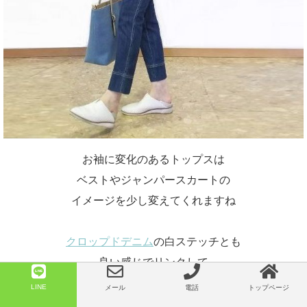
お袖に変化のあるトップスは
ベストやジャンパースカートの
イメージを少し変えてくれますね
クロップドデニム
の白ステッチとも
良い感じでリンクして
爽やかな印象が倍増しています☆
LINE
メール
電話
トップページ