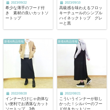
2023/09/22
2023/09/10
希少な薄手のフード付
高級感を味わえるフロッ
き 素材の良いカットソ
キーチュールのシンプル
ートップ
ハイネックトップ グレ
ーと黒
新着&商品情報
新着&商品情報
2022/08/28
2022/08/21
インナーだけじゃ勿体な
こういうインナーが欲し
い便利でお洒落なカット
かった！シルバーのフー
ソートップ 3色
ド付きカットソー