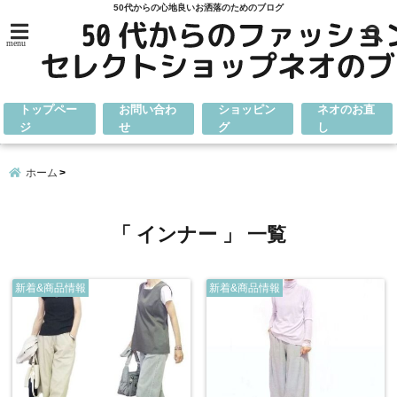
50代からの心地良いお洒落のためのブログ
menu
トップペー
お問い合わ
ショッピン
ネオのお直
ジ
せ
グ
し
ホーム
「 インナー 」 一覧
新着&商品情報
新着&商品情報