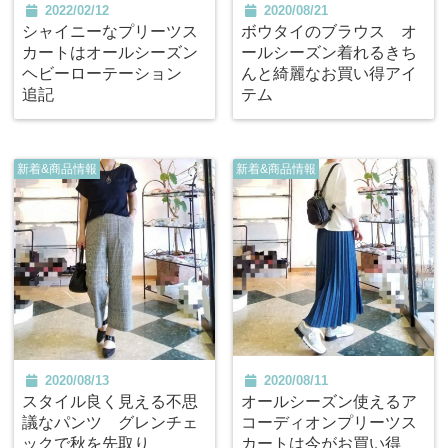
2022/02/12
2020/08/21
シャイニーなプリーツス
ボウタイのブラウス オ
カートはオールシーズン
ールシーズン着れるきち
ヘビーローテーション
んと綺麗なお買い得アイ
追記
テム
新着&商品情報
新着&商品情報
2020/08/13
2020/08/11
スタイル良く見える不思
オールシーズン使えるア
議なパンツ グレンチェ
コーディオンプリーツス
ックで秋を先取り
カートは今がお買い得