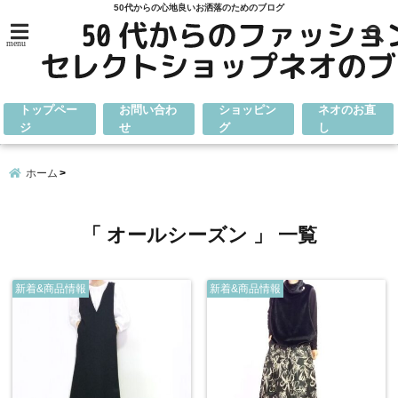
50代からの心地良いお洒落のためのブログ
menu
トップペー
お問い合わ
ショッピン
ネオのお直
ジ
せ
グ
し
ホーム
「 オールシーズン 」 一覧
新着&商品情報
新着&商品情報