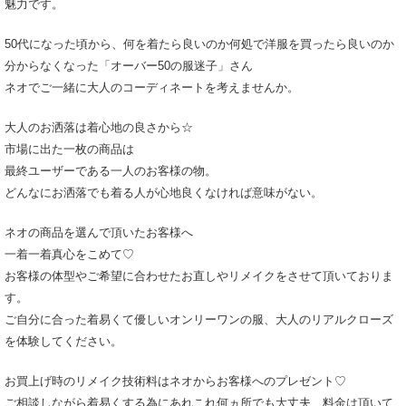
魅力です。
50代になった頃から、何を着たら良いのか何処で洋服を買ったら良いのか
分からなくなった「オーバー50の服迷子」さん
ネオでご一緒に大人のコーディネートを考えませんか。
大人のお洒落は着心地の良さから☆
市場に出た一枚の商品は
最終ユーザーである一人のお客様の物。
どんなにお洒落でも着る人が心地良くなければ意味がない。
ネオの商品を選んで頂いたお客様へ
一着一着真心をこめて♡
お客様の体型やご希望に合わせたお直しやリメイクをさせて頂いておりま
す。
ご自分に合った着易くて優しいオンリーワンの服、大人のリアルクローズ
を体験してください。
お買上げ時のリメイク技術料はネオからお客様へのプレゼント♡
ご相談しながら着易くする為にあれこれ何ヵ所でも大丈夫、料金は頂いて