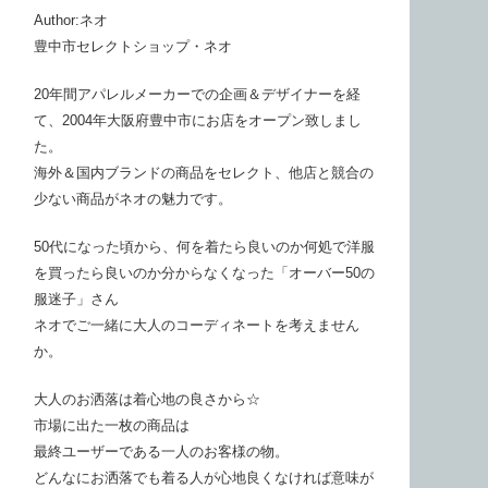
Author:ネオ
豊中市セレクトショップ・ネオ
20年間アパレルメーカーでの企画＆デザイナーを経
て、2004年大阪府豊中市にお店をオープン致しまし
た。
海外＆国内ブランドの商品をセレクト、他店と競合の
少ない商品がネオの魅力です。
50代になった頃から、何を着たら良いのか何処で洋服
を買ったら良いのか分からなくなった「オーバー50の
服迷子」さん
ネオでご一緒に大人のコーディネートを考えません
か。
大人のお洒落は着心地の良さから☆
市場に出た一枚の商品は
最終ユーザーである一人のお客様の物。
どんなにお洒落でも着る人が心地良くなければ意味が