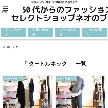
50代からの心地良いお洒落のためのブログ
menu
トップペー
お問い合わ
ショッピン
ネオのお直
ジ
せ
グ
し
ホーム
「 タートルネック 」 一覧
新着&商品情報
新着&商品情報