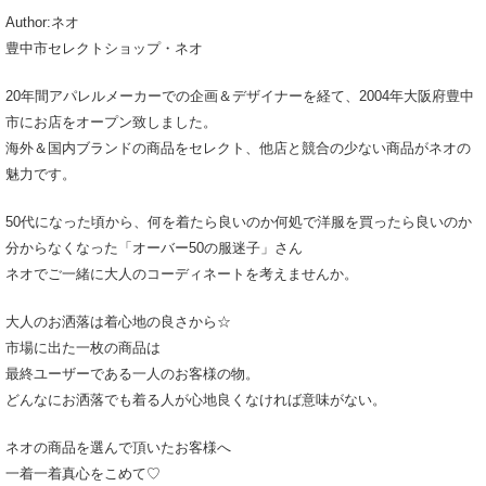
Author:ネオ
豊中市セレクトショップ・ネオ
20年間アパレルメーカーでの企画＆デザイナーを経て、2004年大阪府豊中
市にお店をオープン致しました。
海外＆国内ブランドの商品をセレクト、他店と競合の少ない商品がネオの
魅力です。
50代になった頃から、何を着たら良いのか何処で洋服を買ったら良いのか
分からなくなった「オーバー50の服迷子」さん
ネオでご一緒に大人のコーディネートを考えませんか。
大人のお洒落は着心地の良さから☆
市場に出た一枚の商品は
最終ユーザーである一人のお客様の物。
どんなにお洒落でも着る人が心地良くなければ意味がない。
ネオの商品を選んで頂いたお客様へ
一着一着真心をこめて♡