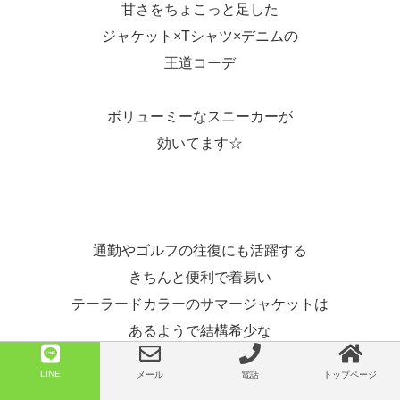
甘さをちょこっと足した
ジャケット×Tシャツ×デニムの
王道コーデ
ボリューミーなスニーカーが
効いてます☆
通勤やゴルフの往復にも活躍する
きちんと便利で着易い
テーラードカラーのサマージャケットは
あるようで結構希少な
夏の重宝アイテムです☆
LINE
メール
電話
トップページ