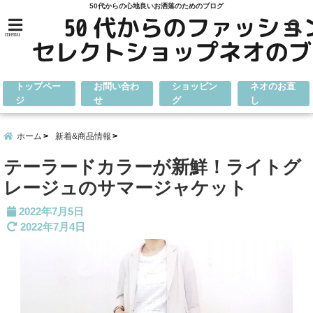
50代からの心地良いお洒落のためのブログ
menu
トップペー
お問い合わ
ショッピン
ネオのお直
ジ
せ
グ
し
ホーム
新着&商品情報
テーラードカラーが新鮮！ライトグ
レージュのサマージャケット
2022年7月5日
2022年7月4日