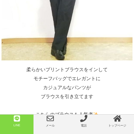
柔らかいプリントブラウスをインして
モチーフバッグでエレガントに
カジュアルなパンツが
ブラウスを引き立てます
こちらのブラウスも人気者
今日再入荷しましたので
LINE
メール
電話
トップページ
よろしくお願い致します^^☆