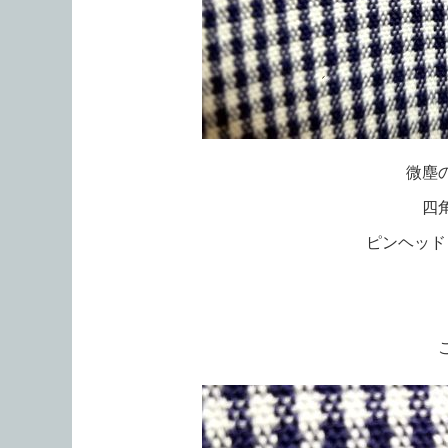
微塵
四
ピンヘッド