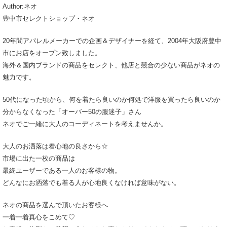
Author:ネオ
豊中市セレクトショップ・ネオ
20年間アパレルメーカーでの企画＆デザイナーを経て、2004年大阪府豊中
市にお店をオープン致しました。
海外＆国内ブランドの商品をセレクト、他店と競合の少ない商品がネオの
魅力です。
50代になった頃から、何を着たら良いのか何処で洋服を買ったら良いのか
分からなくなった「オーバー50の服迷子」さん
ネオでご一緒に大人のコーディネートを考えませんか。
大人のお洒落は着心地の良さから☆
市場に出た一枚の商品は
最終ユーザーである一人のお客様の物。
どんなにお洒落でも着る人が心地良くなければ意味がない。
ネオの商品を選んで頂いたお客様へ
一着一着真心をこめて♡