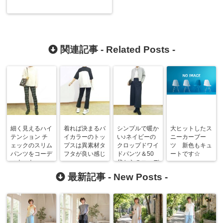
関連記事 -
Related Posts
-
細く見えるハイ
着れば決まるバ
シンプルで暖か
大ヒットしたス
テンション チ
イカラーのトッ
い♪ネイビーの
ニーカーブー
ェックのスリム
プスは異素材タ
クロップドワイ
ツ 新色もキュ
パンツをコーデ
フタが良い感じ
ドパンツ＆50
ートです☆
ィネート
代からのコーデ
最新記事 -
New Posts
-