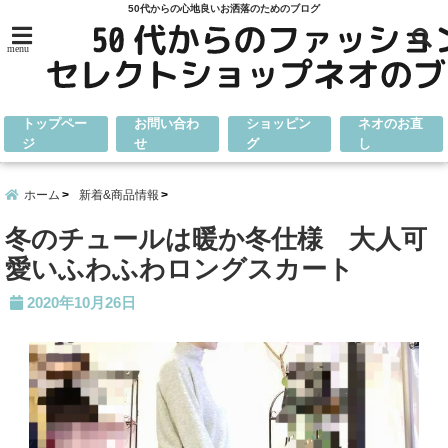
50代からの心地良いお洒落のためのブログ
menu
トップペー
お問い合わ
ショッピン
ネオのお直
ジ
せ
グ
し
ホーム
新着&商品情報
冬のチュールは暖か冬仕様 大人可
愛いふわふわロングスカート
2020年10月26日