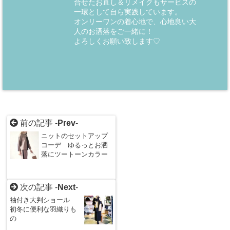
合せたお直し＆リメイクもサービスの
一環として自ら実践しています。
オンリーワンの着心地で、心地良い大
人のお洒落をご一緒に！
よろしくお願い致します♡
前の記事 -
Prev
-
ニットのセットアップ
コーデ ゆるっとお洒
落にツートーンカラー
次の記事 -
Next
-
袖付き大判ショール
初冬に便利な羽織りも
の