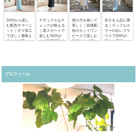
50代から楽し
ナチュラルなチ
肩の力を抜いて
甘さを上品に着
む配色サマーニ
ェックが映える
美しく｜前後配
る｜ラッフルカ
ット｜ギマ加工
｜黒スカートで
色のカットワン
ラーの白いブラ
で涼しく着映え
楽しむ50代か
ピースで楽しむ
ウスで50代の
る大人の夏コー
らの晩夏初秋の
50代からの晩
爽やか着回しコ
デ
着回しコーデ
夏コーデ
ーデ
プロフィール