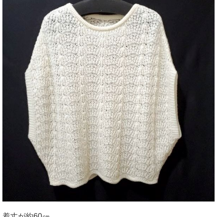
着丈が約60㎝