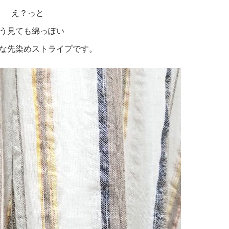
え？っと
う見ても綿っぽい
な先染めストライプです。