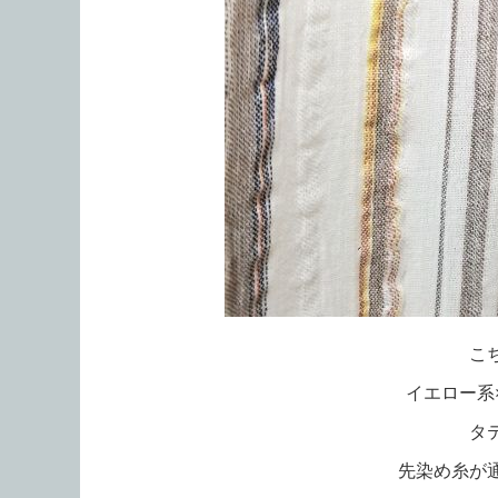
こ
イエロー系
タ
先染め糸が