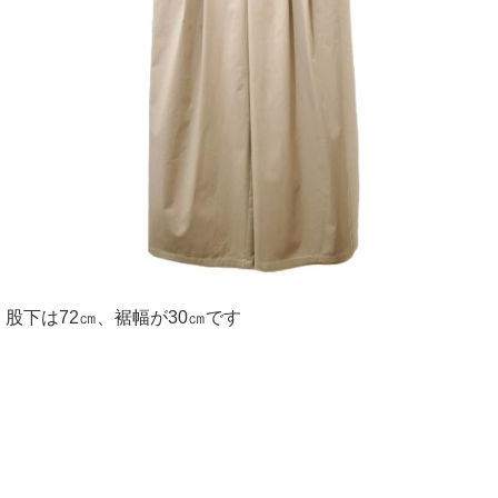
股下は72㎝、裾幅が30㎝です