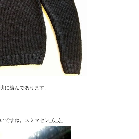
状に編んであります。
すね。スミマセン_(._.)_