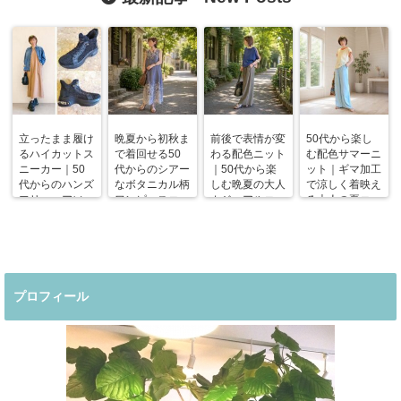
立ったまま履け
晩夏から初秋ま
前後で表情が変
50代から楽し
るハイカットス
で着回せる50
わる配色ニット
む配色サマーニ
ニーカー｜50
代からのシアー
｜50代から楽
ット｜ギマ加工
代からのハンズ
なボタニカル柄
しむ晩夏の大人
で涼しく着映え
フリーエアソー
ワンピースコー
カジュアルコー
る大人の夏コー
ルスニーカー
デ
デ
デ
プロフィール