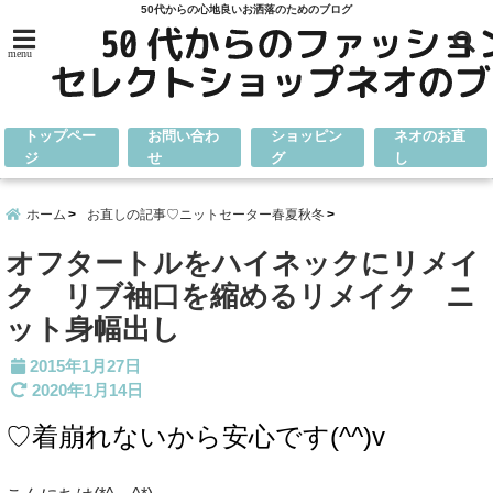
50代からの心地良いお洒落のためのブログ
menu
トップペー
お問い合わ
ショッピン
ネオのお直
ジ
せ
グ
し
ホーム
お直しの記事♡ニットセーター春夏秋冬
オフタートルをハイネックにリメイ
ク リブ袖口を縮めるリメイク ニ
ット身幅出し
2015年1月27日
2020年1月14日
♡着崩れないから安心です(^^)v