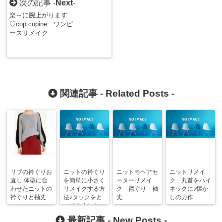
次の記事 -
Next
-
楽～に腕上がります
♡cop.copine ワンピ
ースリメイク
関連記事 -
Related Posts
-
リブの衿ぐりお
ニットの衿ぐり
ニットモヘアセ
ニットリメイ
直し 体型に合
を簡単に小さく
ーターリメイ
ク 丸首をハイ
わせたニットの
リメイクする方
ク 襟ぐり 袖
ネックに♪懐か
衿ぐりと袖丈
法♪タックをと
丈
しの力作
ってみました
最新記事 -
New Posts
-