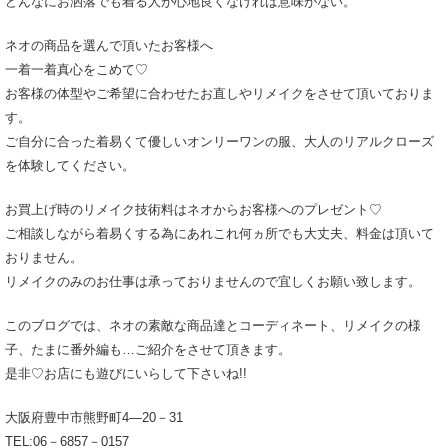
どんなにお洒落でも着る人が心地良くなければ意味がない。
ネオの商品を選んで頂いたお客様へ
一着一着真心をこめて♡
お客様の体型やご希望に合わせたお直しやリメイクをさせて頂いておりま
す。
ご自分に合った着易くて優しいオンリーワンの服、大人のリアルクローズ
を体験してください。
お買上げ時のリメイク技術料はネオからお客様へのプレゼント♡
ご相談しながら着易くする為にあれこれ何ヵ所でも大丈夫、料金は頂いて
おりません。
リメイクのみのお仕事は承っておりませんので宜しくお願い致します。
このブログでは、ネオの素敵な商品達とコーディネート、リメイクの様
子、たまに番外編も…ご紹介をさせて頂きます。
是非♡お店にも遊びにいらして下さいね!!
大阪府豊中市熊野町4―20－31
TEL:06－6857－0157