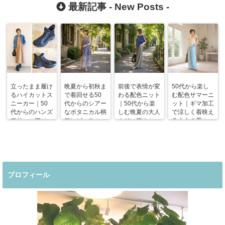
い
最新記事 -
New Posts
-
立ったまま履け
晩夏から初秋ま
前後で表情が変
50代から楽し
るハイカットス
で着回せる50
わる配色ニット
む配色サマーニ
ニーカー｜50
代からのシアー
｜50代から楽
ット｜ギマ加工
代からのハンズ
なボタニカル柄
しむ晩夏の大人
で涼しく着映え
フリーエアソー
ワンピースコー
カジュアルコー
る大人の夏コー
ルスニーカー
デ
デ
デ
プロフィール