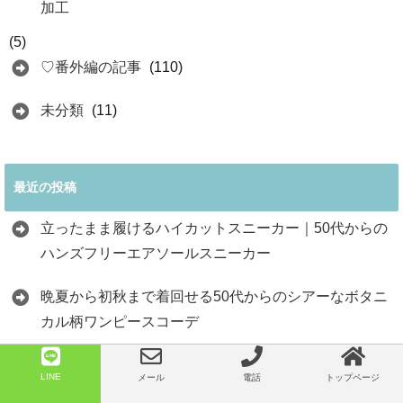
加工
(5)
♡番外編の記事
(110)
未分類
(11)
最近の投稿
立ったまま履けるハイカットスニーカー｜50代からの
ハンズフリーエアソールスニーカー
晩夏から初秋まで着回せる50代からのシアーなボタニ
カル柄ワンピースコーデ
前後で表情が変わる配色ニット｜50代から楽しむ晩夏
LINE
メール
電話
トップページ
の大人カジュアルコーデ