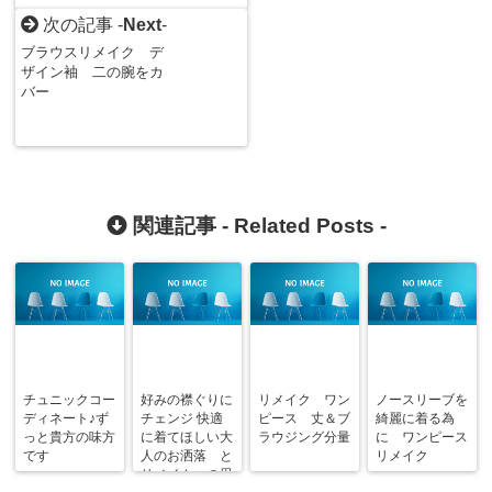
次の記事 -
Next
-
ブラウスリメイク デ
ザイン袖 二の腕をカ
バー
関連記事 -
Related Posts
-
チュニックコー
好みの襟ぐりに
リメイク ワン
ノースリーブを
ディネート♪ず
チェンジ 快適
ピース 丈＆ブ
綺麗に着る為
っと貴方の味方
に着てほしい大
ラウジング分量
に ワンピース
です
人のお洒落 と
リメイク
リメイクへの思