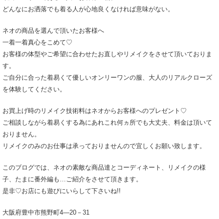
どんなにお洒落でも着る人が心地良くなければ意味がない。
ネオの商品を選んで頂いたお客様へ
一着一着真心をこめて♡
お客様の体型やご希望に合わせたお直しやリメイクをさせて頂いておりま
す。
ご自分に合った着易くて優しいオンリーワンの服、大人のリアルクローズ
を体験してください。
お買上げ時のリメイク技術料はネオからお客様へのプレゼント♡
ご相談しながら着易くする為にあれこれ何ヵ所でも大丈夫、料金は頂いて
おりません。
リメイクのみのお仕事は承っておりませんので宜しくお願い致します。
このブログでは、ネオの素敵な商品達とコーディネート、リメイクの様
子、たまに番外編も…ご紹介をさせて頂きます。
是非♡お店にも遊びにいらして下さいね!!
大阪府豊中市熊野町4―20－31