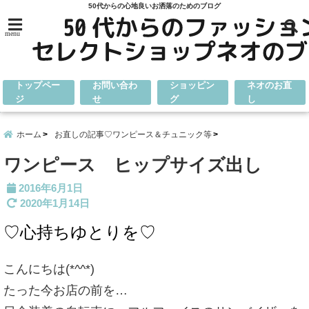
50代からの心地良いお洒落のためのブログ
menu
トップペー
お問い合わ
ショッピン
ネオのお直
ジ
せ
グ
し
ホーム
お直しの記事♡ワンピース＆チュニック等
ワンピース ヒップサイズ出し
2016年6月1日
2020年1月14日
♡心持ちゆとりを♡
こんにちは(*^^*)
たった今お店の前を…