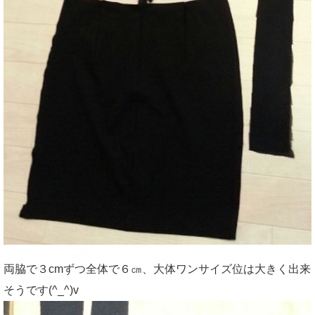
両脇で３cmずつ全体で６㎝、大体ワンサイズ位は大きく出来
そうです(^_^)v