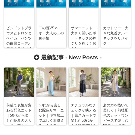
ピンドットブラ
二の腕VSネ
サマーニット
カットソー 大
ウスとトロンと
オ 大人の二の
大きく開いたボ
きな丸首クルー
ベイカーパンツ
腕事情
ートネックの衿
ネックをリメイ
の白黒コーデ♪
ぐりを程よくお
ク
ブラウスリメイ
直し
ク
最新記事 -
New Posts
-
前後で表情が変
50代から楽し
ナチュラルなチ
肩の力を抜いて
わる配色ニット
む配色サマーニ
ェックが映える
美しく｜前後配
｜50代から楽
ット｜ギマ加工
｜黒スカートで
色のカットワン
しむ晩夏の大人
で涼しく着映え
楽しむ50代か
ピースで楽しむ
カジュアルコー
る大人の夏コー
らの晩夏初秋の
50代からの晩
デ
デ
着回しコーデ
夏コーデ