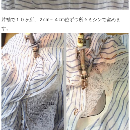
片袖で１０ヶ所、２cm～４cm位ずつ所々ミシンで留めま
す。