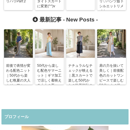
リハリPart２
タイトスカート
リ♡パンツ股下
に変更(^^)v
シルエットリメ
イク
最新記事 -
New Posts
-
前後で表情が変
50代から楽し
ナチュラルなチ
肩の力を抜いて
わる配色ニット
む配色サマーニ
ェックが映える
美しく｜前後配
｜50代から楽
ット｜ギマ加工
｜黒スカートで
色のカットワン
しむ晩夏の大人
で涼しく着映え
楽しむ50代か
ピースで楽しむ
カジュアルコー
る大人の夏コー
らの晩夏初秋の
50代からの晩
デ
デ
着回しコーデ
夏コーデ
プロフィール