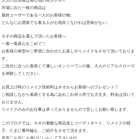
大人のお洒落は着心地の良さから☆
市場に出た一枚の商品は
最終ユーザーである一人のお客様の物。
どんなにお洒落でも着る人が心地良くなければ意味がない。
ネオの商品を選んで頂いたお客様へ
一着一着真心をこめて♡
お客様の体型やご希望に合わせたお直しやリメイクをさせて頂いておりま
す。
ご自分に合った着易くて優しいオンリーワンの服、大人のリアルクローズ
を体験してください。
お買上げ時のリメイク技術料はネオからお客様へのプレゼント♡
ご相談しながら着易くする為にあれこれ何ヵ所でも大丈夫、料金は頂いて
おりません。
リメイクのみのお仕事は承っておりませんので宜しくお願い致します。
このブログでは、ネオの素敵な商品達とコーディネート、リメイクの様
子、たまに番外編も…ご紹介をさせて頂きます。
是非♡お店にも遊びにいらして下さいね!!