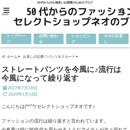
50代からの心地良いお洒落のためのブログ
menu
トップペー
お問い合わ
ショッピン
ネオのお直
ジ
せ
グ
し
ホーム
お直しの記事♡パンツ＆スカート
ストレートパンツを今風に♪流行は
今風になって繰り返す
2017年7月10日
2020年1月14日
こんにちは(*^^*) セレクトショップネオです♪
ファッションの流行は繰り返すと言われています。
今春夏は特に80年代を思わせるようなアイテムが次々現れて