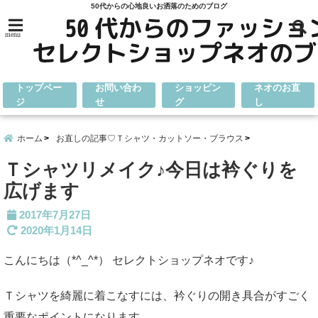
50代からの心地良いお洒落のためのブログ
menu
トップペー
お問い合わ
ショッピン
ネオのお直
ジ
せ
グ
し
ホーム
お直しの記事♡Ｔシャツ・カットソー・ブラウス
Ｔシャツリメイク♪今日は衿ぐりを
広げます
2017年7月27日
2020年1月14日
こんにちは（*^_^*） セレクトショップネオです♪
Ｔシャツを綺麗に着こなすには、衿ぐりの開き具合がすごく
重要なポイントになります。