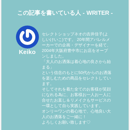
この記事を書いている人 -
WRITER
-
セレクトショップネオの吉井佳子(よ
しいけいこ)です。 20年間アパレルメ
ーカーでの企画・デザイナーを経て、
2004年大阪府豊中市にお店をオープ
Keiko
ンしました。
「大人のお洒落は着心地の良さから始
まる」
という信念のもとに50代からのお洒落
を楽しむための商品をセレクトしてい
ます。
そしてそれを着た全てのお客様が笑顔
になれる為に、お客様お一人お一人に
合せたお直し＆リメイクもサービスの
一環として自ら実践しています。
オンリーワンの着心地で、心地良い大
人のお洒落をご一緒に！
よろしくお願い致します♡