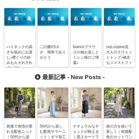
ハイネックの高
二の腕VSネ
biancoブラウ
cop.copine流
さを低めにお直
オ 簡単であり
スの袖お直しと
大人のスウェッ
し♪襟ぐりの好
がとう
ミシン様のご帰
トトップ♪袖丈
みも人それぞれ
還♪
もジャストフィ
です(^^)v
ット
最新記事 -
New Posts
-
前後で表情が変
50代から楽し
ナチュラルなチ
肩の力を抜いて
わる配色ニット
む配色サマーニ
ェックが映える
美しく｜前後配
｜50代から楽
ット｜ギマ加工
｜黒スカートで
色のカットワン