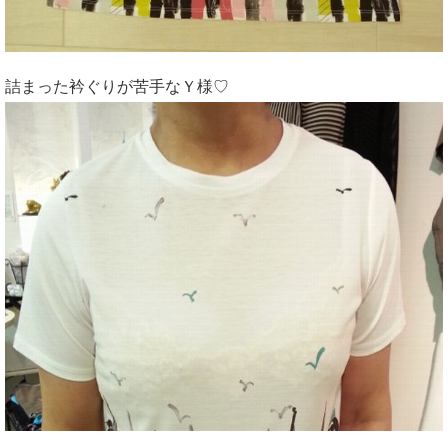
詰まった衿ぐりが苦手なＹ様♡