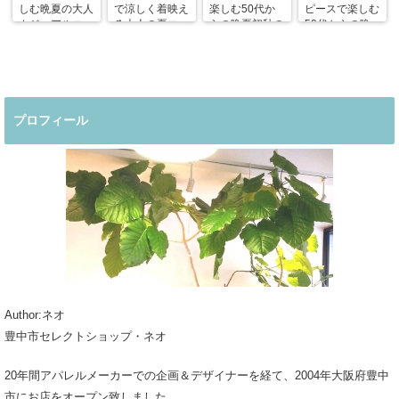
しむ晩夏の大人
で涼しく着映え
楽しむ50代か
ピースで楽しむ
カジュアルコー
る大人の夏コー
らの晩夏初秋の
50代からの晩
デ
デ
着回しコーデ
夏コーデ
プロフィール
Author:ネオ
豊中市セレクトショップ・ネオ
20年間アパレルメーカーでの企画＆デザイナーを経て、2004年大阪府豊中
市にお店をオープン致しました。