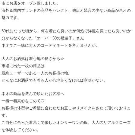
市にお店をオープン致しました。
海外＆国内ブランドの商品をセレクト、他店と競合の少ない商品がネオの
魅力です。
50代になった頃から、何を着たら良いのか何処で洋服を買ったら良いのか
分からなくなった「オーバー50の服迷子」さん
ネオでご一緒に大人のコーディネートを考えませんか。
大人のお洒落は着心地の良さから☆
市場に出た一枚の商品は
最終ユーザーである一人のお客様の物。
どんなにお洒落でも着る人が心地良くなければ意味がない。
ネオの商品を選んで頂いたお客様へ
一着一着真心をこめて♡
お客様の体型やご希望に合わせたお直しやリメイクをさせて頂いておりま
す。
ご自分に合った着易くて優しいオンリーワンの服、大人のリアルクローズ
を体験してください。