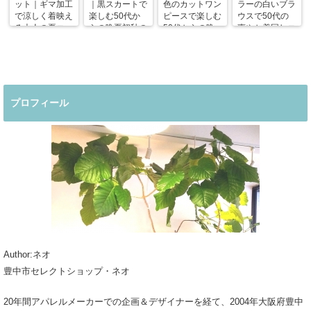
ット｜ギマ加工
｜黒スカートで
色のカットワン
ラーの白いブラ
で涼しく着映え
楽しむ50代か
ピースで楽しむ
ウスで50代の
る大人の夏コー
らの晩夏初秋の
50代からの晩
爽やか着回しコ
デ
着回しコーデ
夏コーデ
ーデ
プロフィール
Author:ネオ
豊中市セレクトショップ・ネオ
20年間アパレルメーカーでの企画＆デザイナーを経て、2004年大阪府豊中