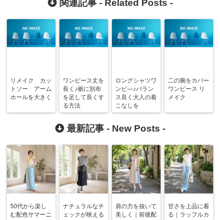
関連記事 -
Related Posts
-
リメイク カッ
ワンピース丈を
ロングシャツワ
二の腕をカバー
トソー アーム
長く♪裾に別布
ンピ―♪バラン
ワンピース リ
ホールを大きく
を足して長くす
ス良く大人の着
メイク
る方法
こなしを
最新記事 -
New Posts
-
50代から楽し
ナチュラルなチ
肩の力を抜いて
甘さを上品に着
む配色サマーニ
ェックが映える
美しく｜前後配
る｜ラッフルカ