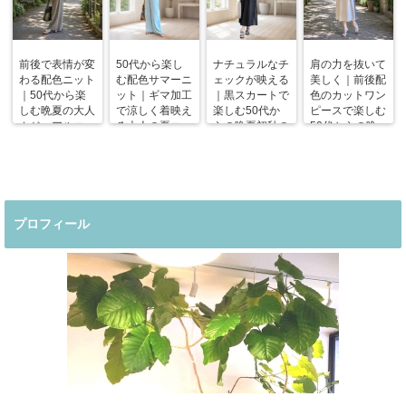
前後で表情が変
50代から楽し
ナチュラルなチ
肩の力を抜いて
わる配色ニット
む配色サマーニ
ェックが映える
美しく｜前後配
｜50代から楽
ット｜ギマ加工
｜黒スカートで
色のカットワン
しむ晩夏の大人
で涼しく着映え
楽しむ50代か
ピースで楽しむ
カジュアルコー
る大人の夏コー
らの晩夏初秋の
50代からの晩
デ
デ
着回しコーデ
夏コーデ
プロフィール