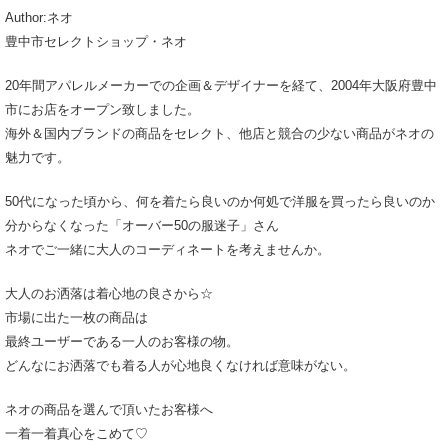
Author:ネオ
豊中市セレクトショップ・ネオ
20年間アパレルメーカーでの企画＆デザイナーを経て、2004年大阪府豊中
市にお店をオープン致しました。
海外＆国内ブランドの商品をセレクト、他店と競合の少ない商品がネオの
魅力です。
50代になった頃から、何を着たら良いのか何処で洋服を買ったら良いのか
分からなくなった「オーバー50の服迷子」さん
ネオでご一緒に大人のコーディネートを考えませんか。
大人のお洒落は着心地の良さから☆
市場に出た一枚の商品は
最終ユーザーである一人のお客様の物。
どんなにお洒落でも着る人が心地良くなければ意味がない。
ネオの商品を選んで頂いたお客様へ
一着一着真心をこめて♡