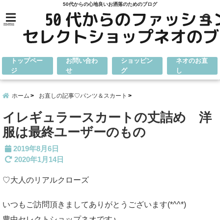
50代からの心地良いお洒落のためのブログ
menu
トップペー
お問い合わ
ショッピン
ネオのお直
ジ
せ
グ
し
ホーム
お直しの記事♡パンツ＆スカート
イレギュラースカートの丈詰め 洋
服は最終ユーザーのもの
2019年8月6日
2020年1月14日
♡大人のリアルクローズ
いつもご訪問頂きましてありがとうございます(*^^*)
豊中セレクトショップネオです♪