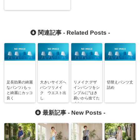
関連記事 -
Related Posts
-
足長効果の綺麗
大きいサイズへ
リメイク:デザ
切替えパンツ丈
なパンツ♪もっ
パンツリメイ
インパンツをシ
詰め
と綺麗にカッコ
ク ウエスト出
ンプルに*はき
良く
し
易いから捨てた
くない
最新記事 -
New Posts
-