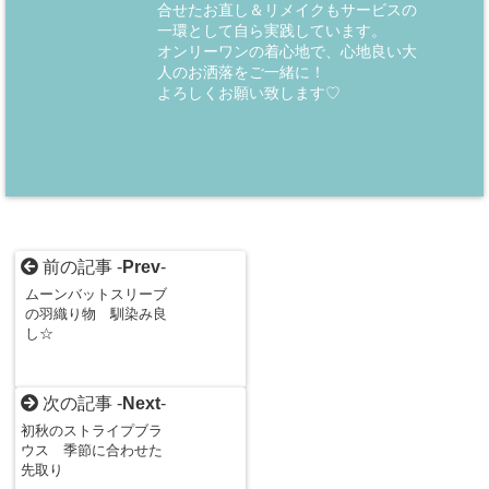
合せたお直し＆リメイクもサービスの
一環として自ら実践しています。
オンリーワンの着心地で、心地良い大
人のお洒落をご一緒に！
よろしくお願い致します♡
前の記事 -
Prev
-
ムーンバットスリーブ
の羽織り物 馴染み良
し☆
次の記事 -
Next
-
初秋のストライプブラ
ウス 季節に合わせた
先取り