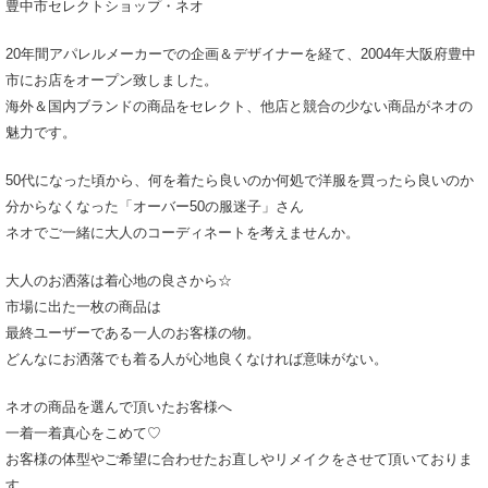
豊中市セレクトショップ・ネオ
20年間アパレルメーカーでの企画＆デザイナーを経て、2004年大阪府豊中
市にお店をオープン致しました。
海外＆国内ブランドの商品をセレクト、他店と競合の少ない商品がネオの
魅力です。
50代になった頃から、何を着たら良いのか何処で洋服を買ったら良いのか
分からなくなった「オーバー50の服迷子」さん
ネオでご一緒に大人のコーディネートを考えませんか。
大人のお洒落は着心地の良さから☆
市場に出た一枚の商品は
最終ユーザーである一人のお客様の物。
どんなにお洒落でも着る人が心地良くなければ意味がない。
ネオの商品を選んで頂いたお客様へ
一着一着真心をこめて♡
お客様の体型やご希望に合わせたお直しやリメイクをさせて頂いておりま
す。