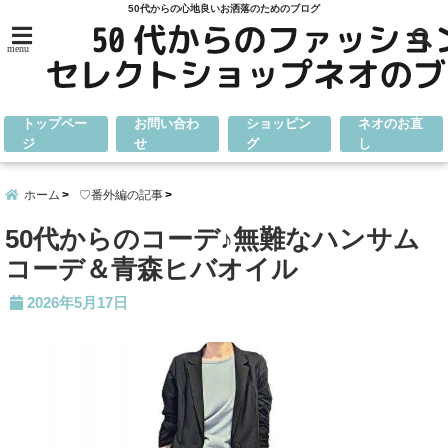
50代からの心地良いお洒落のためのブログ
menu
トップペー
お問い合わ
ショッピン
ネオのお直
ジ
せ
グ
し
ホーム
♡番外編の記事
50代からのコーデ♪無難なハンサム
コーデ＆青森ヒバオイル
2026年5月17日