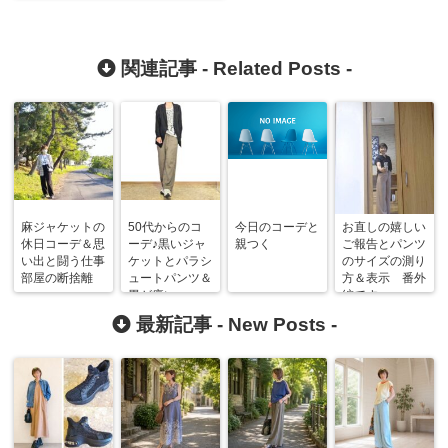
関連記事 -
Related Posts
-
麻ジャケットの
50代からのコ
今日のコーデと
お直しの嬉しい
休日コーデ＆思
ーデ♪黒いジャ
親つく
ご報告とパンツ
い出と闘う仕事
ケットとパラシ
のサイズの測り
部屋の断捨離
ュートパンツ＆
方＆表示 番外
胃が痛い
編です
最新記事 -
New Posts
-