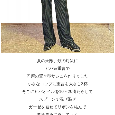
夏の天敵、蚊の対策に
ヒバ＆重曹で
即席の置き型サシュを作りました
小さなコップに重曹を大さじ3杯
そこにヒバオイルを10～20滴たらして
スプーンで混ぜ混ぜ
ガーゼを被せてリボンを結んで
要所要所に置いておく