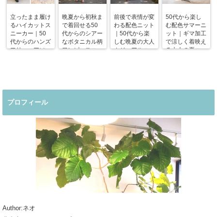
立ったまま履け
晩夏から初秋ま
前後で表情が変
50代から楽し
るハイカットス
で着回せる50
わる配色ニット
む配色サマーニ
ニーカー｜50
代からのシアー
｜50代から楽
ット｜ギマ加工
代からのハンズ
なボタニカル柄
しむ晩夏の大人
で涼しく着映え
フリーエアソー
ワンピースコー
カジュアルコー
る大人の夏コー
ルスニーカー
デ
デ
デ
プロフィール
Author:ネオ