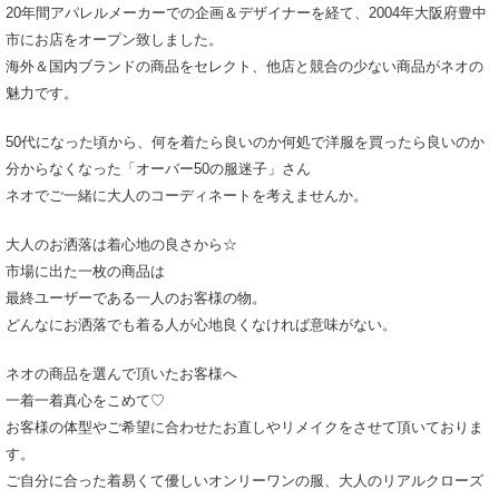
20年間アパレルメーカーでの企画＆デザイナーを経て、2004年大阪府豊中
市にお店をオープン致しました。
海外＆国内ブランドの商品をセレクト、他店と競合の少ない商品がネオの
魅力です。
50代になった頃から、何を着たら良いのか何処で洋服を買ったら良いのか
分からなくなった「オーバー50の服迷子」さん
ネオでご一緒に大人のコーディネートを考えませんか。
大人のお洒落は着心地の良さから☆
市場に出た一枚の商品は
最終ユーザーである一人のお客様の物。
どんなにお洒落でも着る人が心地良くなければ意味がない。
ネオの商品を選んで頂いたお客様へ
一着一着真心をこめて♡
お客様の体型やご希望に合わせたお直しやリメイクをさせて頂いておりま
す。
ご自分に合った着易くて優しいオンリーワンの服、大人のリアルクローズ