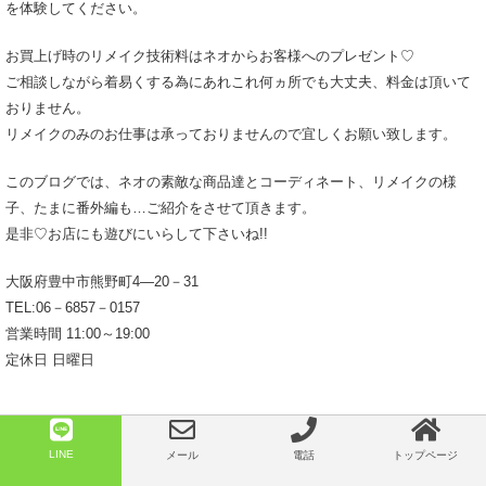
を体験してください。
お買上げ時のリメイク技術料はネオからお客様へのプレゼント♡
ご相談しながら着易くする為にあれこれ何ヵ所でも大丈夫、料金は頂いて
おりません。
リメイクのみのお仕事は承っておりませんので宜しくお願い致します。
このブログでは、ネオの素敵な商品達とコーディネート、リメイクの様
子、たまに番外編も…ご紹介をさせて頂きます。
是非♡お店にも遊びにいらして下さいね!!
大阪府豊中市熊野町4―20－31
TEL:06－6857－0157
営業時間 11:00～19:00
定休日 日曜日
LINE
メール
電話
トップページ