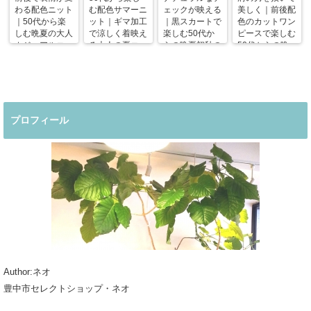
わる配色ニット
む配色サマーニ
ェックが映える
美しく｜前後配
｜50代から楽
ット｜ギマ加工
｜黒スカートで
色のカットワン
しむ晩夏の大人
で涼しく着映え
楽しむ50代か
ピースで楽しむ
カジュアルコー
る大人の夏コー
らの晩夏初秋の
50代からの晩
デ
デ
着回しコーデ
夏コーデ
プロフィール
Author:ネオ
豊中市セレクトショップ・ネオ