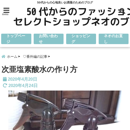
50代からの心地良いお洒落のためのブログ
menu
トップペー
お問い合わ
ショッピン
ネオのお直
ジ
せ
グ
し
ホーム
♡番外編の記事
次亜塩素酸水の作り方
2020年4月20日
2020年4月24日