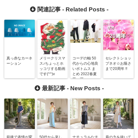
関連記事 -
Related Posts
-
真っ赤なカーネ
メリークリスマ
コーデの軸 50
セレクトショッ
ーション
ス♪ちょっとホ
代からの心地良
プネオ☆お蔭さ
ッコリする動画
いボトムス ま
まで20周年 !!
です(^^)v
とめ 2022春夏
第一弾
最新記事 -
New Posts
-
前後で表情が変
50代から楽し
ナチュラルなチ
肩の力を抜いて