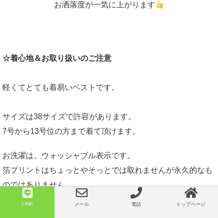
お洒落度が一気に上がります
☆着心地＆お取り扱いのご注意
軽くてとても着易いベストです。
サイズは38サイズで許容があります。
7号から13号位の方まで着て頂けます。
お洗濯は、ウォッシャブル表示です。
箔プリントはちょっとやそっとでは取れませんが永久的なも
のではありません。
お洗濯は裏返してお洒落着洗いで優しく手洗い、浸け置き洗
LINE
メール
電話
トップページ
いが良いと思います→軽～く絞って日陰でハンガー干しして