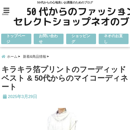
50代からの心地良いお洒落のためのブログ
menu
トップペー
お問い合わ
ショッピン
ネオのお直
ジ
せ
グ
し
ホーム
新着&商品情報
キラキラ箔プリントのフーディッド
ベスト & 50代からのマイコーディネ
ート
2025年3月29日