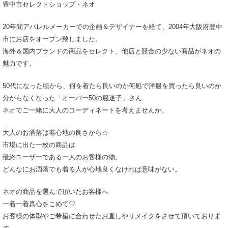
豊中市セレクトショップ・ネオ
20年間アパレルメーカーでの企画＆デザイナーを経て、2004年大阪府豊中
市にお店をオープン致しました。
海外＆国内ブランドの商品をセレクト、他店と競合の少ない商品がネオの
魅力です。
50代になった頃から、何を着たら良いのか何処で洋服を買ったら良いのか
分からなくなった「オーバー50の服迷子」さん
ネオでご一緒に大人のコーディネートを考えませんか。
大人のお洒落は着心地の良さから☆
市場に出た一枚の商品は
最終ユーザーである一人のお客様の物。
どんなにお洒落でも着る人が心地良くなければ意味がない。
ネオの商品を選んで頂いたお客様へ
一着一着真心をこめて♡
お客様の体型やご希望に合わせたお直しやリメイクをさせて頂いておりま