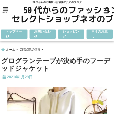
50代からの心地良いお洒落のためのブログ
menu
トップペー
お問い合わ
ショッピン
ネオのお直
ジ
せ
グ
し
ホーム
新着&商品情報
グログランテープが決め手のフーデ
ッドジャケット
2021年1月29日