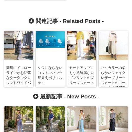
関連記事 -
Related Posts
-
濃紺にイエロー
シワにならない
セットアップに
バイカラーの柔
ラインがお洒落
コットンパンツ
もなる綺麗なロ
らかいフェイク
なタータンクロ
綿見えポリエル
ゴプリントのプ
レザープリーツ
ップドワイドパ
テル
リーツスカート
スカートのコー
ンツのコーディ
デ ＆柚子胡椒
ネート
最新記事 -
New Posts
-