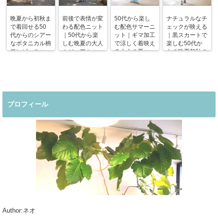
晩夏から初秋ま
前後で表情が変
50代から楽し
ナチュラルなチ
で着回せる50
わる配色ニット
む配色サマーニ
ェックが映える
代からのシアー
｜50代から楽
ット｜ギマ加工
｜黒スカートで
なボタニカル柄
しむ晩夏の大人
で涼しく着映え
楽しむ50代か
ワンピースコー
カジュアルコー
る大人の夏コー
らの晩夏初秋の
デ
デ
デ
着回しコーデ
プロフィール
Author:ネオ