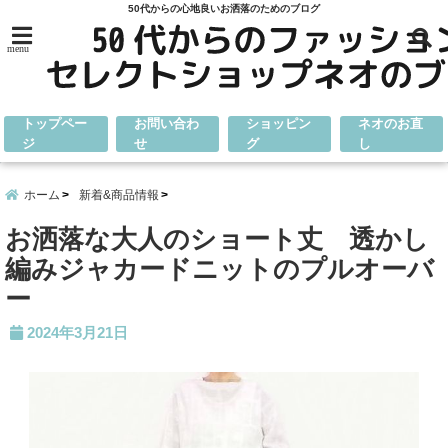
50代からの心地良いお洒落のためのブログ
menu
トップペー
お問い合わ
ショッピン
ネオのお直
ジ
せ
グ
し
ホーム
新着&商品情報
お洒落な大人のショート丈 透かし
編みジャカードニットのプルオーバ
ー
2024年3月21日