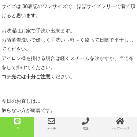
サイズは 38表記のワンサイズで、ほぼサイズフリーで着て頂
けると思います。
お洗濯はお家で手洗い出来ます。
お洒落着洗いで優しく手洗い→軽～く絞って日陰で平干しし
てください。
アイロン様を掛ける場合は軽くスチームを吹かすか、当て布
をして掛けてください。
コテ光には十分ご注意
ください。
今日のお直しは…
触らない方が綺麗です。
が、何かございましたらいつものように
ライン
や
メール
でお
気軽にお問い合わせください
LINE
メール
電話
トップページ