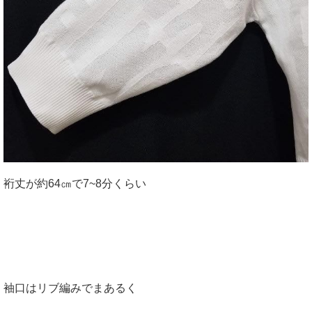
裄丈が約64㎝で7~8分くらい
袖口はリブ編みでまあるく