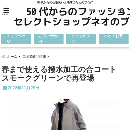
50代からの心地良いお洒落のためのブログ
menu
トップペー
お問い合わ
ショッピン
ネオのお直
ジ
せ
グ
し
ホーム
新着&商品情報
春まで使える撥水加工の合コート
スモークグリーンで再登場
2022年11月28日