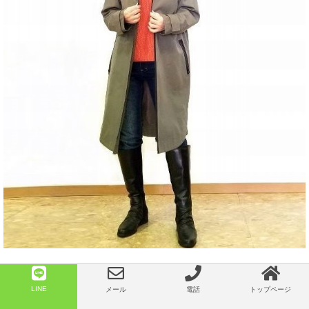
相性の良いオレンジのニットを使って
デニムでブーツイン
LINE
メール
電話
トップページ