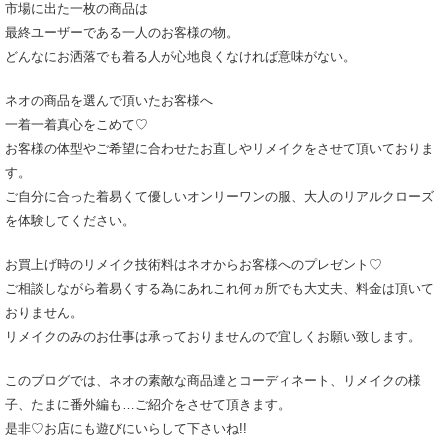
市場に出た一枚の商品は
最終ユーザーである一人のお客様の物。
どんなにお洒落でも着る人が心地良くなければ意味がない。
ネオの商品を選んで頂いたお客様へ
一着一着真心をこめて♡
お客様の体型やご希望に合わせたお直しやリメイクをさせて頂いておりま
す。
ご自分に合った着易くて優しいオンリーワンの服、大人のリアルクローズ
を体験してください。
お買上げ時のリメイク技術料はネオからお客様へのプレゼント♡
ご相談しながら着易くする為にあれこれ何ヵ所でも大丈夫、料金は頂いて
おりません。
リメイクのみのお仕事は承っておりませんので宜しくお願い致します。
このブログでは、ネオの素敵な商品達とコーディネート、リメイクの様
子、たまに番外編も…ご紹介をさせて頂きます。
是非♡お店にも遊びにいらして下さいね!!