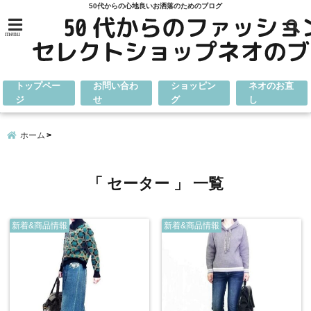
50代からの心地良いお洒落のためのブログ
menu
トップペー
お問い合わ
ショッピン
ネオのお直
ジ
せ
グ
し
ホーム
「 セーター 」 一覧
新着&商品情報
新着&商品情報