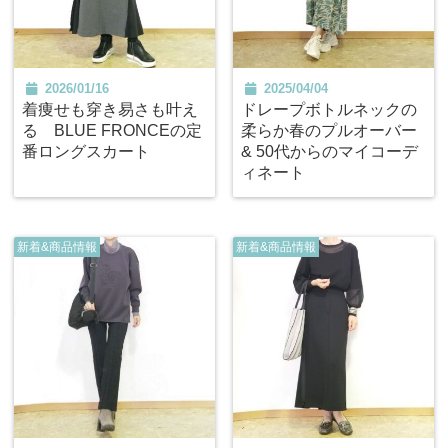
2026/01/16
2025/04/04
着痩せも穿き易さも叶え
ドレープボトルネックの
る BLUE FRONCEの定
柔らか春のプルオーバー
番ロングスカート
& 50代からのマイコーデ
ィネート
新着&商品情報
新着&商品情報