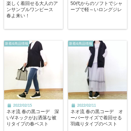
楽しく着回せる大人のア
50代からのソフトでシャ
ンサンブルワンピース
ープで軽～いロングジレ
春よ来い！
新着&商品情報
新着&商品情報
2022/02/15
2022/02/11
ネオ流 春の黒コーデ 深
ネオ流 春の黒コーデ オ
いVネックがお洒落な被
ーバーサイズで着回せる
りタイプの春ベスト
羽織りタイプのベスト