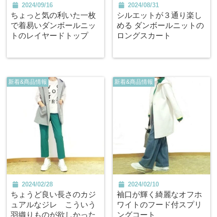
2024/09/16
2024/08/31
ちょっと気の利いた一枚
シルエットが３通り楽し
で着易いダンボールニッ
める ダンボールニットの
トのレイヤードトップ
ロングスカート
新着&商品情報
新着&商品情報
2024/02/28
2024/02/10
ちょうど良い長さのカジ
袖口が輝く綺麗なオフホ
ュアルなジレ こういう
ワイトのフード付スプリ
羽織りものが欲しかった
ングコート