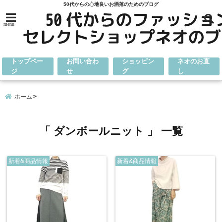
50代からの心地良いお洒落のためのブログ
menu
トップペー
お問い合わ
ショッピン
ネオのお直
ジ
せ
グ
し
ホーム
「 ダンボールニット 」 一覧
新着&商品情報
新着&商品情報