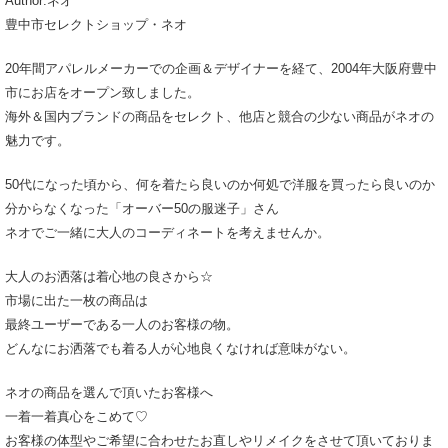
Author:ネオ
豊中市セレクトショップ・ネオ
20年間アパレルメーカーでの企画＆デザイナーを経て、2004年大阪府豊中
市にお店をオープン致しました。
海外＆国内ブランドの商品をセレクト、他店と競合の少ない商品がネオの
魅力です。
50代になった頃から、何を着たら良いのか何処で洋服を買ったら良いのか
分からなくなった「オーバー50の服迷子」さん
ネオでご一緒に大人のコーディネートを考えませんか。
大人のお洒落は着心地の良さから☆
市場に出た一枚の商品は
最終ユーザーである一人のお客様の物。
どんなにお洒落でも着る人が心地良くなければ意味がない。
ネオの商品を選んで頂いたお客様へ
一着一着真心をこめて♡
お客様の体型やご希望に合わせたお直しやリメイクをさせて頂いておりま