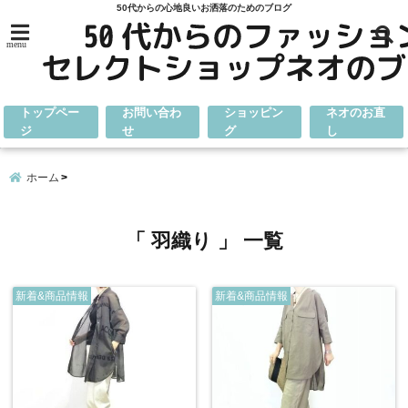
50代からの心地良いお洒落のためのブログ
menu
トップペー
お問い合わ
ショッピン
ネオのお直
ジ
せ
グ
し
ホーム
「 羽織り 」 一覧
新着&商品情報
新着&商品情報