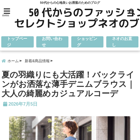
50代からの心地良いお洒落のためのブログ
menu
トップペー
お問い合わ
ショッピン
ネオのお直
ジ
せ
グ
し
ホーム
新着&商品情報
夏の羽織りにも大活躍！バックライ
ンがお洒落な薄手デニムブラウス｜
大人の綺麗めカジュアルコーデ
2026年7月5日