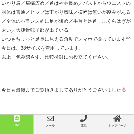
いかり肩／肩幅広め／首はやや長め／バストからウエストの
胴体は普通／ヒップは下がり気味／横幅は無いが厚みがある
／全体のバランス的に足が短め／手首と足首、ふくらはぎが
太い／大腿骨転子部が出ている
いつもちょっと足長に見える角度でスマホで撮っています^^
今日は、38サイズを着用しています。
以上、包み隠さず、比較検討にお役立てください。
今日も最後までご覧頂きましてありがとうございました
LINE
メール
電話
トップページ