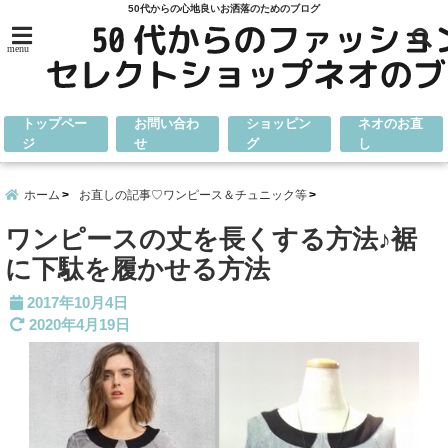
50代からの心地良いお洒落のためのブログ
menu
トップペー
お問い合わ
ショッピン
ネオのお直
ジ
せ
グ
し
ホーム
お直しの記事♡ワンピース＆チュニック等
ワンピースの丈を長くする方法♪裾
に下駄を履かせる方法
2017年10月4日
2020年4月19日