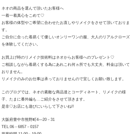
ネオの商品を選んで頂いたお客様へ
一着一着真心をこめて♡
お客様の体型やご希望に合わせたお直しやリメイクをさせて頂いておりま
す。
ご自分に合った着易くて優しいオンリーワンの服、大人のリアルクローズ
を体験してください。
お買上げ時のリメイク技術料はネオからお客様へのプレゼント♡
ご相談しながら着易くする為にあれこれ何ヵ所でも大丈夫、料金は頂いて
おりません。
リメイクのみのお仕事は承っておりませんので宜しくお願い致します。
このブログでは、ネオの素敵な商品達とコーディネート、リメイクの様
子、たまに番外編も…ご紹介をさせて頂きます。
是非♡お店にも遊びにいらして下さいね!!
大阪府豊中市熊野町4―20－31
TEL:06－6857－0157
営業時間 11:00～19:00