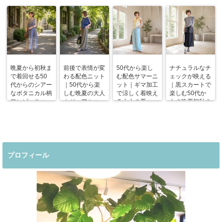
晩夏から初秋ま
前後で表情が変
50代から楽し
ナチュラルなチ
で着回せる50
わる配色ニット
む配色サマーニ
ェックが映える
代からのシアー
｜50代から楽
ット｜ギマ加工
｜黒スカートで
なボタニカル柄
しむ晩夏の大人
で涼しく着映え
楽しむ50代か
ワンピースコー
カジュアルコー
る大人の夏コー
らの晩夏初秋の
デ
デ
デ
着回しコーデ
プロフィール