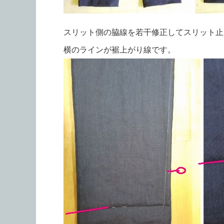
スリット側の脇線を若干修正してスリット止
横のラインが裾上がり線です。