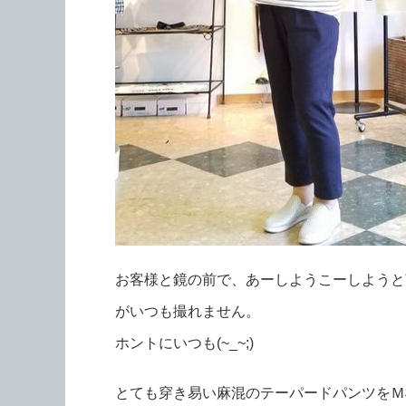
お客様と鏡の前で、あーしようこーしようと
がいつも撮れません。
ホントにいつも(~_~;)
とても穿き易い麻混のテーパードパンツをＭ