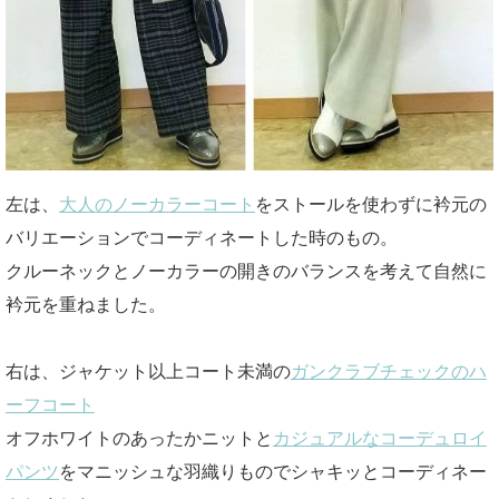
左は、
大人のノーカラーコート
をストールを使わずに衿元の
バリエーションでコーディネートした時のもの。
クルーネックとノーカラーの開きのバランスを考えて自然に
衿元を重ねました。
右は、ジャケット以上コート未満の
ガンクラブチェックのハ
ーフコート
オフホワイトのあったかニットと
カジュアルなコーデュロイ
パンツ
をマニッシュな羽織りものでシャキッとコーディネー