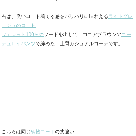
右は、良いコート着てる感をバリバリに味わえる
ライトグレ
ージュのコート
フェレット100％の
フードを出して、ココアブラウンの
コー
デュロイパンツ
で締めた、上質カジュアルコーデです。
こちらは同じ
柄物コート
の丈違い