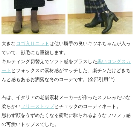
大きな
ロゴ入りニット
は使い勝手の良いキツネちゃんが入っ
ていて、獣毛にも重複します。
キルティング切替えでソフト感をプラスした
黒いロングスカ
ート
とフォックスの素材感がマッチした、楽チンだけどきち
んと感もあるお洒落な冬のコーデです。(全部引用^^)
右は、イタリアの老舗素材メーカーが作ったスフレみたいな
柔らかい
フリーストップ
とチェックのコーディネート。
思わず顔をうずめたくなる衝動に駆られるようなフワフワ感
の可愛いトップスでした。