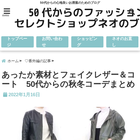
50代からの心地良いお洒落のためのブログ
menu
トップペー
お問い合わ
ショッピン
ネオのお直
ジ
せ
グ
し
ホーム
♡番外編の記事
あったか素材とフェイクレザー＆コ
ート 50代からの秋冬コーデまとめ
2022年1月16日