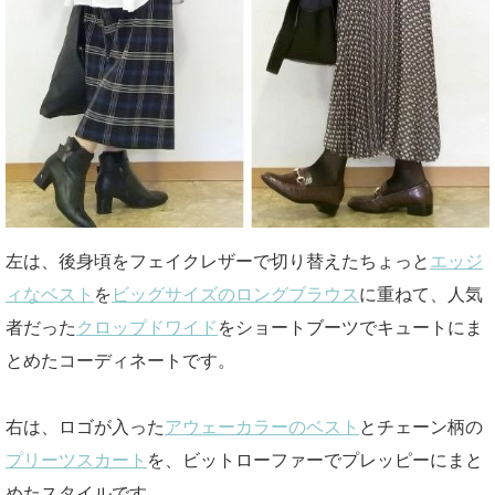
左は、後身頃をフェイクレザーで切り替えたちょっと
エッジ
ィなベスト
を
ビッグサイズのロングブラウス
に重ねて、人気
者だった
クロップドワイド
をショートブーツでキュートにま
とめたコーディネートです。
右は、ロゴが入った
アウェーカラーのベスト
とチェーン柄の
プリーツスカート
を、ビットローファーでプレッピーにまと
めたスタイルです。