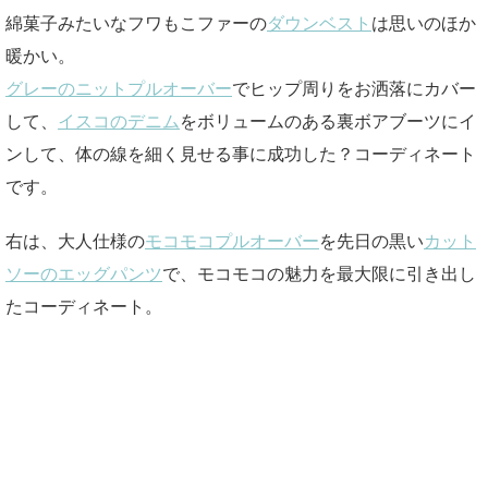
綿菓子みたいなフワもこファーの
ダウンベスト
は思いのほか
暖かい。
グレーのニットプルオーバー
でヒップ周りをお洒落にカバー
して、
イスコのデニム
をボリュームのある裏ボアブーツにイ
ンして、体の線を細く見せる事に成功した？コーディネート
です。
右は、大人仕様の
モコモコプルオーバー
を先日の黒い
カット
ソーのエッグパンツ
で、モコモコの魅力を最大限に引き出し
たコーディネート。