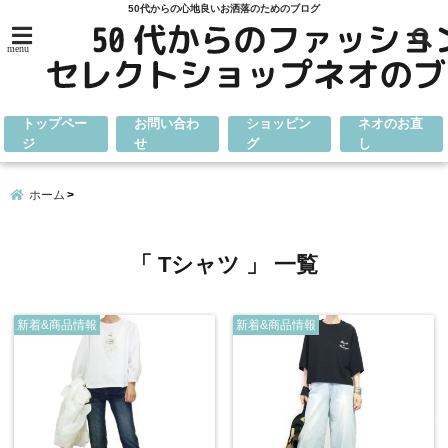
50代からの心地良いお洒落のためのブログ
menu
トップペー
お問い合わ
ショッピン
ネオのお直
ジ
せ
グ
し
ホーム
「 Tシャツ 」 一覧
新着&商品情報
新着&商品情報