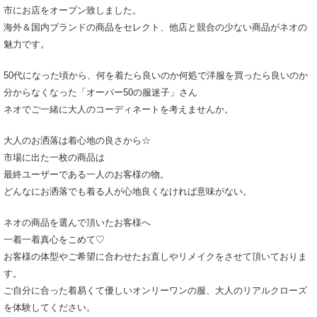
市にお店をオープン致しました。
海外＆国内ブランドの商品をセレクト、他店と競合の少ない商品がネオの
魅力です。
50代になった頃から、何を着たら良いのか何処で洋服を買ったら良いのか
分からなくなった「オーバー50の服迷子」さん
ネオでご一緒に大人のコーディネートを考えませんか。
大人のお洒落は着心地の良さから☆
市場に出た一枚の商品は
最終ユーザーである一人のお客様の物。
どんなにお洒落でも着る人が心地良くなければ意味がない。
ネオの商品を選んで頂いたお客様へ
一着一着真心をこめて♡
お客様の体型やご希望に合わせたお直しやリメイクをさせて頂いておりま
す。
ご自分に合った着易くて優しいオンリーワンの服、大人のリアルクローズ
を体験してください。