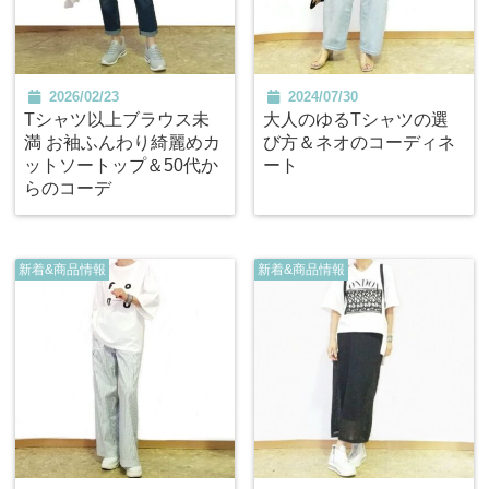
2026/02/23
2024/07/30
Tシャツ以上ブラウス未
大人のゆるTシャツの選
満 お袖ふんわり綺麗めカ
び方＆ネオのコーディネ
ットソートップ＆50代か
ート
らのコーデ
新着&商品情報
新着&商品情報