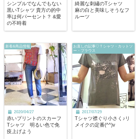
シンプルでなんでもない
綺麗な刺繡のTシャツ
黒いTシャツ 貴方の的中
麻の白と美味しそうなフ
率は何パーセント？ &愛
ルーツ
の不時着
新着&商品情報
お直しの記事♡Ｔシャツ・カットソ
ー・ブラウス
2020/04/27
2017/07/29
赤いプリントのスカーフ
Tシャツ襟ぐり小さく♪リ
Tシャツ 明るい色で免
メイクの定番(^^)v
疫上げよう