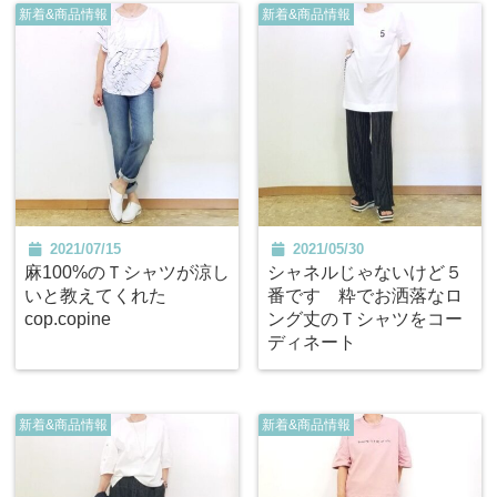
新着&商品情報
新着&商品情報
2021/07/15
2021/05/30
麻100%のＴシャツが涼し
シャネルじゃないけど５
いと教えてくれた
番です 粋でお洒落なロ
cop.copine
ング丈のＴシャツをコー
ディネート
新着&商品情報
新着&商品情報