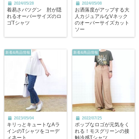
2024/05/28
2024/05/08
着易さバツグン 肘が隠
お洒落度がアップする大
れるオーバーサイズのロ
人カジュアルなVネック
ゴTシャツ
のオーバーサイズカット
ソー
新着&商品情報
新着&商品情報
2023/05/04
2022/07/25
キリっとキュートなAラ
ポップなロゴが元気をく
インのTシャツをコーデ
れる！モスグリーンの接
ィネート
触冷感Tシャツ