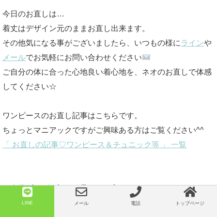
今日のお直しは…
着丈はデザイン元のままお直し出来ます。
その他気になる事がございましたら、いつもの様に
ライン
や
メール
でお気軽にお問い合わせください
ご自分の体に合った心地良い着心地を、ネオのお直しで体感
してください☆
ワンピースのお直し記事はこちらです。
ちょっとマニアックですがご興味ある方はご覧ください^^
「 お直しの記事♡ワンピース＆チュニック等 」 一覧
☆今日ブログを初めて見て頂く方で、
ネオのお直しって？の方はこちらです。
LINE
メール
電話
トップページ